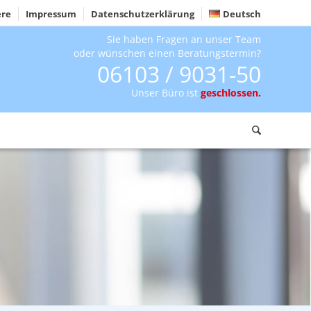
ere
Impressum
Datenschutzerklärung
Deutsch
Sie haben Fragen an unser Team
oder wünschen einen Beratungstermin?
06103 / 9031-50
Unser Büro ist
geschlossen.